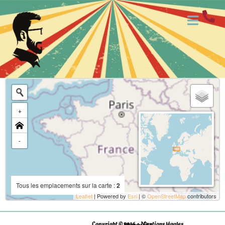
+
-
Tous les emplacements sur la carte :
2
Leaflet
| Powered by
Esri
| ©
OpenStreetMap
contributors
Copyright © 2026 - Mentions légales
Plan du site