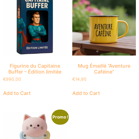
Figurine du Capitaine
Mug Émaillé “Aventure
Buffer – Édition limitée
Caféine”
€
990,00
€
14,90
Add to Cart
Add to Cart
Promo !