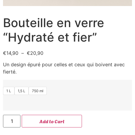
Bouteille en verre
“Hydraté et fier”
€
14,90
–
€
20,90
Un design épuré pour celles et ceux qui boivent avec
fierté.
1 L
1,5 L
750 ml
Add to Cart